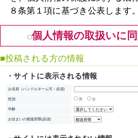
８条第１項に基づき公表します
利用目的について
個人情報の取扱いに同
当サイトから取得した個人情報
ビス、および当サイト運営のた
■投稿される方の情報
サイトの運営のために、ユーザー
などを取得することがあります
・サイトに表示される情報
のサービス改善の目的にのみ使
お名前（ハンドルネーム可：必須)
当サイトより取得される個人情
性別
男
女
年齢
す。
お住まいの都道府県(必須)
1）ユーザーがフォーム等に入力