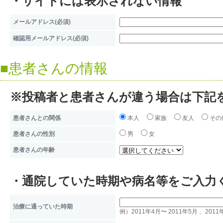
・サイトには表示されない情報
2）クッキー情報
3）アクセスユーザーのサーバ
メールアドレス(必須)
確認用メールアドレス(必須)
4）アクセスユーザーのブラウ
※クッキーとは、Webサイトか
■患者さんの情報
ーザーのコンピュータに期限付
※投稿者と患者さんが違う場合は下記
み、ユーザーがWebサイトを閲
患者さんとの関係
本人
家族
友人
その
などを記録、ユーザーを識別す
患者さんの性別
男
女
クッキーには個人を特定できる
患者さんの年齢
ッキーを利用したくない場合は
・通院していた時期や病名等をご入力
更することができます。
治療に通っていた時期
従業者労務管理業務において採
例）2011年4月〜 2011年5月 、2