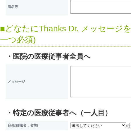
扶養家族などの個人情報を業務
病名等
す。
■どなたにThanks Dr. メッセ
個人情報の取扱いについて
一つ必須)
当社は個人情報を上記利用目的
容に保つように努め、不正なア
・医院の医療従事者全員へ
から守るべく、必要かつ適切な
個人情報の第三者への提供
メッセージ
当社は個人情報を以下のいずれ
第三者へ提供いたしません。
・特定の医療従事者へ（一人目）
本人および代理人が事前に承諾
宛先(役職名：名前)
の
国の機関又は地方公共団体が法