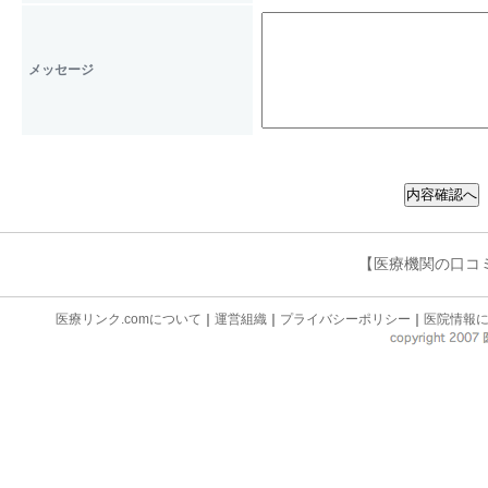
個人情報の提供を拒否すること
１項の目的を遂行できない場合
メッセージ
弊法人が保有する個人情報につ
利用目的の通知、開示、内容の
の停止、消去及び第三者への提
できます。 ただし、ご本人で
【医療機関の口コ
合には、これらの請求に応じま
変更
医療リンク.comについて
｜
運営組織
｜
プライバシーポリシー
｜
医院情報
当サイトは、法令等の変更に伴
いて変更することがあります。
別途定める場合を除いて、当サ