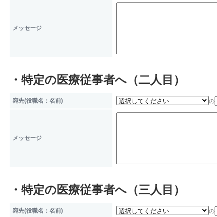
ことに対して協力する必要があ
メッセージ
本人および代理人、並びに公衆
大な利益を保護するために必要
委託先等の管理
・特定の医療従事者へ（二人目）
当サイト運営の改善のために、
宛先(役職名：名前)
の
を委託する場合がございますが
な調査を行い、取り扱いを委託
メッセージ
が図られるよう委託先に対する
ます。
・特定の医療従事者へ（三人目）
個人情報を与えることの任意性
宛先(役職名：名前)
の