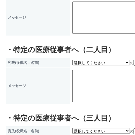
ことに対して協力する必要があ
メッセージ
本人および代理人、並びに公衆
大な利益を保護するために必要
委託先等の管理
・特定の医療従事者へ（二人目）
当サイト運営の改善のために、
宛先(役職名：名前)
の
を委託する場合がございますが
な調査を行い、取り扱いを委託
メッセージ
が図られるよう委託先に対する
ます。
・特定の医療従事者へ（三人目）
個人情報を与えることの任意性
宛先(役職名：名前)
の