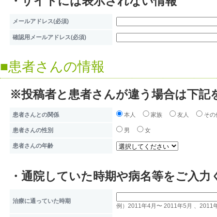
・サイトには表示されない情報
2）クッキー情報
3）アクセスユーザーのサーバ
メールアドレス(必須)
確認用メールアドレス(必須)
4）アクセスユーザーのブラウ
※クッキーとは、Webサイトか
■患者さんの情報
ーザーのコンピュータに期限付
※投稿者と患者さんが違う場合は下記
み、ユーザーがWebサイトを閲
患者さんとの関係
本人
家族
友人
その
などを記録、ユーザーを識別す
患者さんの性別
男
女
クッキーには個人を特定できる
患者さんの年齢
ッキーを利用したくない場合は
・通院していた時期や病名等をご入力
更することができます。
治療に通っていた時期
従業者労務管理業務において採
例）2011年4月〜 2011年5月 、2