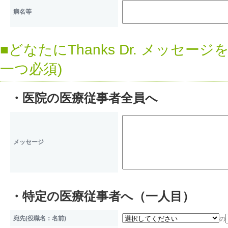
扶養家族などの個人情報を業務
病名等
す。
■どなたにThanks Dr. メッセ
個人情報の取扱いについて
一つ必須)
当社は個人情報を上記利用目的
容に保つように努め、不正なア
・医院の医療従事者全員へ
から守るべく、必要かつ適切な
個人情報の第三者への提供
メッセージ
当社は個人情報を以下のいずれ
第三者へ提供いたしません。
・特定の医療従事者へ（一人目）
本人および代理人が事前に承諾
宛先(役職名：名前)
の
国の機関又は地方公共団体が法