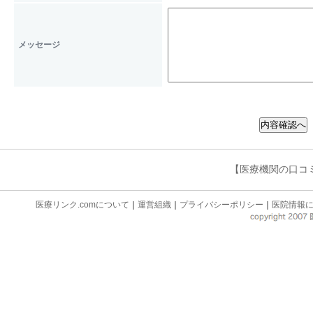
個人情報の提供を拒否すること
１項の目的を遂行できない場合
メッセージ
弊法人が保有する個人情報につ
利用目的の通知、開示、内容の
の停止、消去及び第三者への提
できます。 ただし、ご本人で
【医療機関の口コ
合には、これらの請求に応じま
変更
医療リンク.comについて
｜
運営組織
｜
プライバシーポリシー
｜
医院情報
当サイトは、法令等の変更に伴
いて変更することがあります。
別途定める場合を除いて、当サ