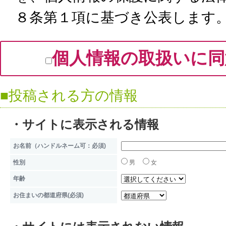
８条第１項に基づき公表します
利用目的について
個人情報の取扱いに同
当サイトから取得した個人情報
ビス、および当サイト運営のた
■投稿される方の情報
サイトの運営のために、ユーザー
などを取得することがあります
・サイトに表示される情報
のサービス改善の目的にのみ使
お名前（ハンドルネーム可：必須)
当サイトより取得される個人情
性別
男
女
年齢
す。
お住まいの都道府県(必須)
1）ユーザーがフォーム等に入力