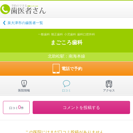
泉大津市の歯医者一覧
一般歯科
矯正歯科
小児歯科
歯科口腔外科
まごころ歯科
北助松駅：南海本線
電話で予約
医院情報
口コミ
アクセス
0
コメントを投稿する
口コミ
件
この医院にはまだ口コミ投稿がありません。